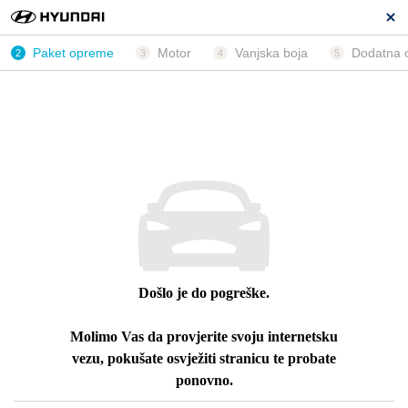
Paket opreme
Motor
Vanjska boja
Dodatna 
2
3
4
5
Došlo je do pogreške.
Molimo Vas da provjerite svoju internetsku
vezu, pokušate osvježiti stranicu te probate
ponovno.