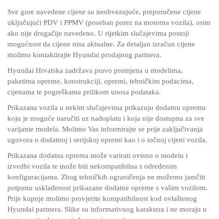
Sve gore navedene cijene su neobvezujuće, preporučene cijene
uključujući PDV i PPMV (poseban porez na motorna vozila), osim
ako nije drugačije navedeno. U rijetkim slučajevima postoji
mogućnost da cijene nisu aktualne. Za detaljan izračun cijene
molimo kontaktirajte Hyundai prodajnog partnera.
Hyundai Hrvatska zadržava pravo promjena u modelima,
paketima opreme, konstrukciji, opremi, tehničkim podacima,
cijenama te pogreškama prilikom unosa podataka.
Prikazana vozila u nekim slučajevima prikazuju dodatnu opremu
koju je moguće naručiti uz nadoplatu i koja nije dostupna za sve
varijante modela. Molimo Vas informirajte se prije zaključivanja
ugovora o dodatnoj i serijskoj opremi kao i o točnoj cijeni vozila.
Prikazana dodatna oprema može varirati ovisno o modelu i
izvedbi vozila te može biti nekompatibilna s određenim
konfiguracijama. Zbog tehničkih ograničenja ne možemo jamčiti
potpunu usklađenost prikazane dodatne opreme s vašim vozilom.
Prije kupnje molimo provjerite kompatibilnost kod ovlaštenog
Hyundai partnera. Slike su informativnog karaktera i ne moraju u